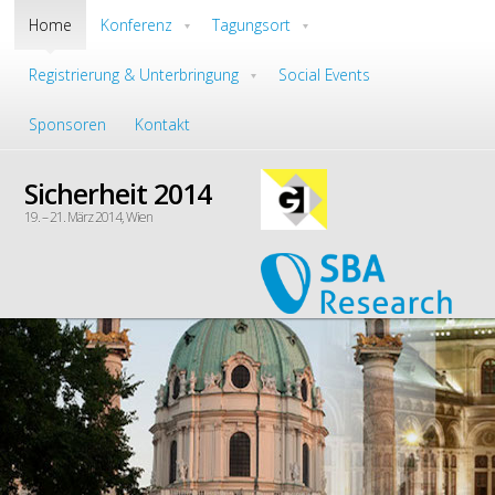
Main menu
Home
Konferenz
Tagungsort
Skip to primary content
Skip to secondary content
Registrierung & Unterbringung
Social Events
Sponsoren
Kontakt
Sicherheit 2014
19. – 21. März 2014, Wien